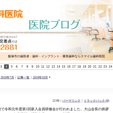
飯塚市の歯医者・歯科・インプラント・審美歯科ならスマイル歯科医院
3
4
5
6
7
8
9
10
11
12
13
14
15
16
17
18
19
20
21
22
23
24
«
»
2019年7月
記事一覧
2019年10月
22:08
パーマリンク
トラックバック (0)
会館で令和元年度第1回新入会員研修会が行われました。大山会長の挨拶