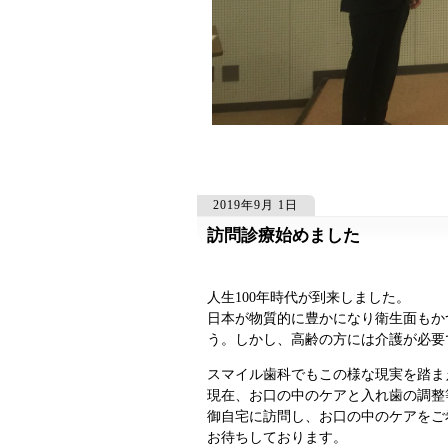
2019年9月 1日
訪問診療始めました
507
507
人生100年時代が到来しました。
日本が物質的に豊かになり衛生面もか
う。しかし、高齢の方には介護が必要
スマイル歯科でもこの様な現実を踏ま
現在、お口の中のケアと入れ歯の調整
御自宅に訪問し、お口の中のケアをご
お待ちしております。