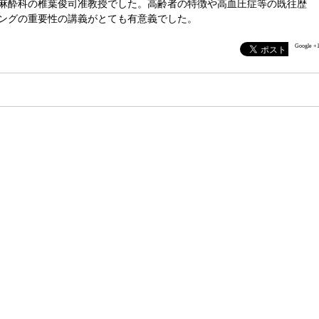
麻酔科の椎葉俊司准教授でした。高齢者の特徴や高血圧症等の既往歴
ングの重要性の講義がとても有意義でした。
Google +