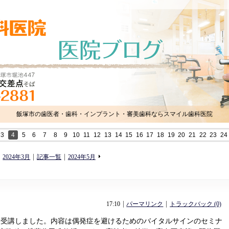
飯塚市の歯医者・歯科・インプラント・審美歯科ならスマイル歯科医院
3
4
5
6
7
8
9
10
11
12
13
14
15
16
17
18
19
20
21
22
23
24
«
»
2024年3月
記事一覧
2024年5月
17:10
パーマリンク
トラックバック (0)
会を受講しました。内容は偶発症を避けるためのバイタルサインのセミナ