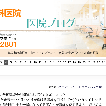
飯塚市の歯医者・歯科・インプラント・審美歯科ならスマイル歯科医院
3
4
5
6
7
8
9
10
11
12
13
14
15
16
17
18
19
20
21
22
23
24
07:00
パーマリンク
トラックバック (0)
催の学術講習会が開催されて私も参加しました。
えた未来〜ひとりひとりが輝ける職場を目指して〜)というタイトルで
く歯科衛生士も一緒になって患者さんが義歯を使えるように取り組ん