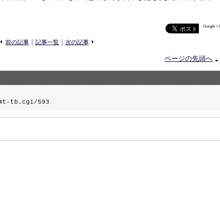
Google +
«
»
前の記事
記事一覧
次の記事
ページの先頭へ
mt-tb.cgi/593