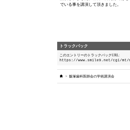
でいる事を講演して頂きました。
トラックバック
このエントリーのトラックバックURL:
https://www.smile9.net/cgi/mt/
ホーム
>
飯塚歯科医師会の学術講演会