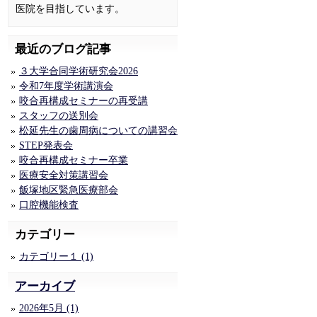
医院を目指しています。
最近のブログ記事
３大学合同学術研究会2026
令和7年度学術講演会
咬合再構成セミナーの再受講
スタッフの送別会
松延先生の歯周病についての講習会
STEP発表会
咬合再構成セミナー卒業
医療安全対策講習会
飯塚地区緊急医療部会
口腔機能検査
カテゴリー
カテゴリー１ (1)
アーカイブ
2026年5月 (1)