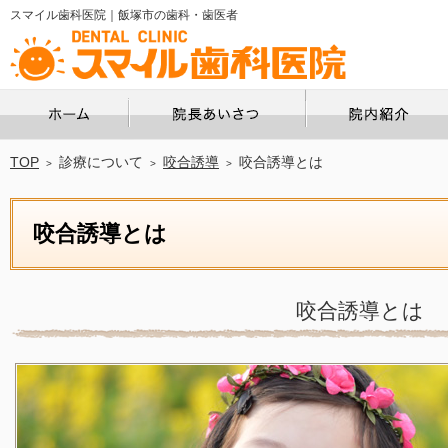
スマイル歯科医院｜飯塚市の歯科・歯医者
ホーム
院長あいさつ
TOP
診療について
咬合誘導
咬合誘導とは
咬合誘導とは
咬合誘導とは